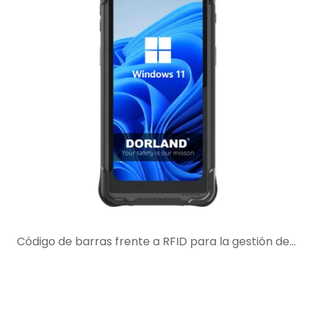
Código de barras frente a RFID para la gestión de activos en zonas peligrosas: ¿cuál es mejor para su flujo de trabajo?