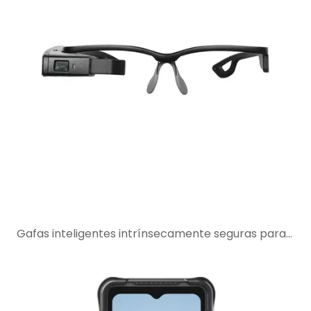
Gafas inteligentes intrínsecamente seguras para soporte remoto de expertos en áreas peligrosas