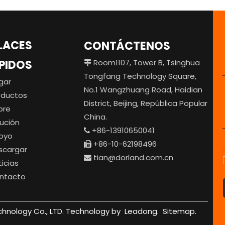
LACES
CONTÁCTENOS
PIDOS
Room1107, Tower B, Tsinghua

Tongfang Technology Square,
gar
No.1 Wangzhuang Road, Haidian
oductos
District, Beijing, República Popular
bre
China.
lución
+86-13910650041

oyo
+86-10-62198496

scargar
tian@dorland.com.cn

icias
ntacto
chnology Co., LTD. Technology by
Leadong.
Sitemap.