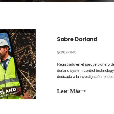
Sobre Dorland
2022-08-05
Registrado en el parque pionero de
dorland system control technology
dedicada a la investigación, el des
prueba de explosiones, y líder en
explosiones en China. Dorland se
Leer Más