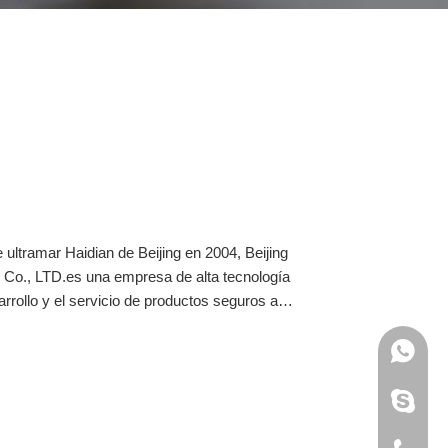
 ultramar Haidian de Beijing en 2004, Beijing
 Co., LTD.es una empresa de alta tecnología
arrollo y el servicio de productos seguros a
 la industria de comunicaciones a prueba de
 ha centrado durante mucho tiempo
+86155
+86176
+86155