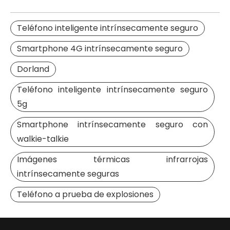
Teléfono inteligente intrínsecamente seguro
Smartphone 4G intrínsecamente seguro
Dorland
2026-06-20
Teléfono inteligente intrínsecamente seguro
Cómo leer marcas Ex en teléfonos, tabletas y PDA intrínsecamente seguros
5g
Aprenda a decodificar las marcas Ex para dispositivos 
Smartphone intrínsecamente seguro con
walkie-talkie
Imágenes térmicas infrarrojas
intrínsecamente seguras
Teléfono a prueba de explosiones