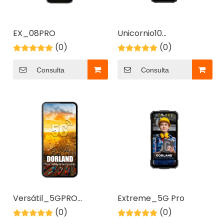
2026-06-03
EX_08PRO
Unicornio10
Gafas inteligentes intrínsecamente seguras para soporte remoto de expertos en áreas peligrosas
(0)
PRO（Premium）
(0)
Maximice la seguridad con las gafas inteligentes ATEX
Consulta
Consulta
Versátil_5GPRO
Extreme_5G Pro
(imagen térmica)
(0)
(0)