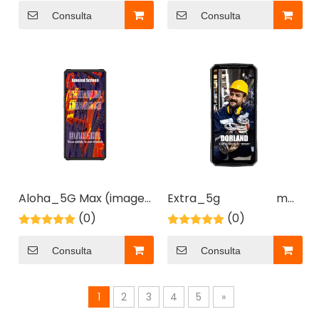
Consulta
Consulta
2026-06-08
Código de barras frente a RFID para la gestión de activos en zonas peligrosas: ¿cuál es mejor para su flujo de trabajo?
Compare el código de barras con el RFID para el segui
Aloha_5G Max (imagen
Extra_5g más
térmica)
(0)
（nuevo）
(0)
Consulta
Consulta
1
2
3
4
5
»