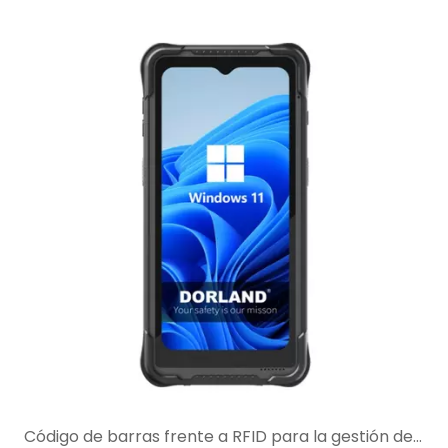
Código de barras frente a RFID para la gestión de activos en zonas peligrosas: ¿cuál es mejor para su flujo de trabajo?