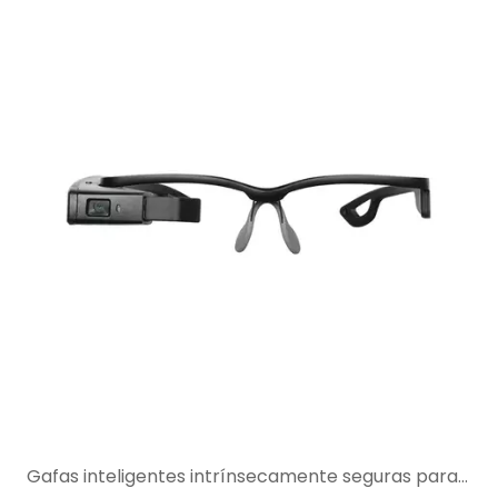
Gafas inteligentes intrínsecamente seguras para soporte remoto de expertos en áreas peligrosas