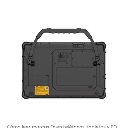
Cómo leer marcas Ex en teléfonos, tabletas y PDA intrínsecamente seguros