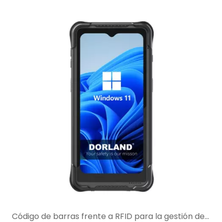
Código de barras frente a RFID para la gestión de activos en zonas peligrosas: ¿cuál es mejor para su flujo de trabajo?