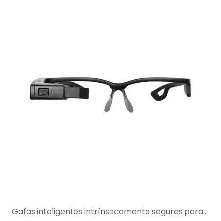
Gafas inteligentes intrínsecamente seguras para soporte remoto de expertos en áreas peligrosas