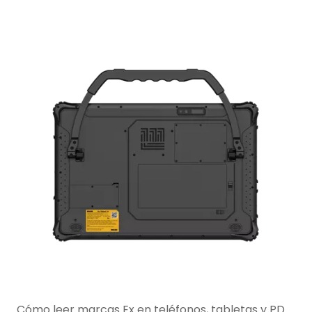
Cómo leer marcas Ex en teléfonos, tabletas y PDA intrínsecamente seguros