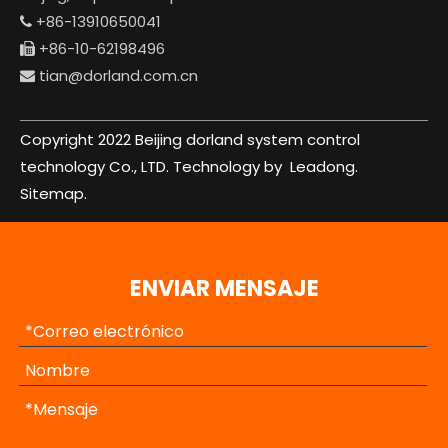
+86-13910650041

+86-10-62198496

Teléfono inteligente resistente al agua a prueba de golpes para aventuras al aire libre
Teléfono inteligente resistente industrial ligero a prueba de polvo
tian@dorland.com.cn

$
0
$
0
Copyright 2022 Beijing dorland system control
technology Co., LTD. Technology by
Leadong.
Sitemap.
ENVIAR MENSAJE
Smartphone resistente y resistente para aventuras al aire libre 5G (5G+DMR)
Teléfono inteligente resistente para trabajo en campo Gsm Dual Sim
$
0
$
0