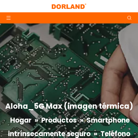
Aloha_5G Max (imagen térmica)
Hogar
»
Productos
»
Smartphone
intrínsecamente seguro
»
Teléfono