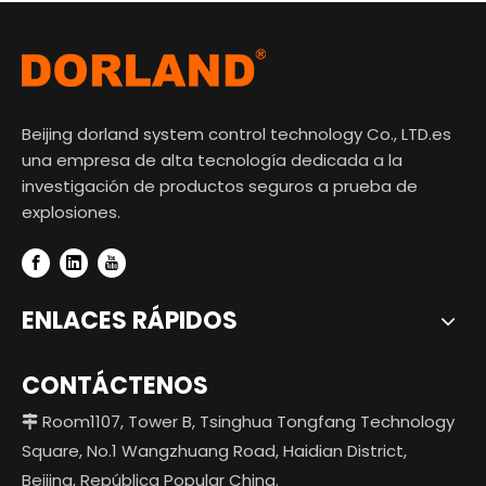
Beijing dorland system control technology Co., LTD.es
una empresa de alta tecnología dedicada a la
investigación de productos seguros a prueba de
Práctico teléfono inteligente resistente a prueba de caídas
Teléfono inteligente resistente para trabajo de campo liviano con doble Sim
explosiones.
$
0
$
0
ENLACES RÁPIDOS
CONTÁCTENOS
Room1107, Tower B, Tsinghua Tongfang Technology

Square, No.1 Wangzhuang Road, Haidian District,
Beijing, República Popular China.