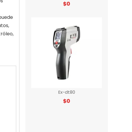
os
$
0
 puede
tos,
róleo,
Ex-dt80
$
0