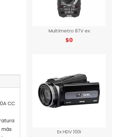
Multímetro 87V ex
$
0
00A CC
eratura
n más
Ex HDV 100i