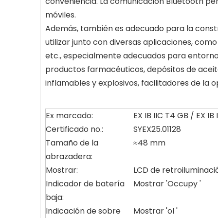
conveniencia. La comunicación Bluetooth per
móviles.
Además, también es adecuado para la construcc
utilizar junto con diversas aplicaciones, com
etc., especialmente adecuados para entornos
productos farmacéuticos, depósitos de aceite
inflamables y explosivos, facilitadores de la 
Ex marcado:
EX IB IIC T4 GB / EX IB
Certificado no.:
SYEX25.01128
Tamaño de la
≈48 mm
abrazadera:
Mostrar:
LCD de retroiluminaci
Indicador de batería
Mostrar 'Occupy '
baja:
Indicación de sobre
Mostrar 'ol '