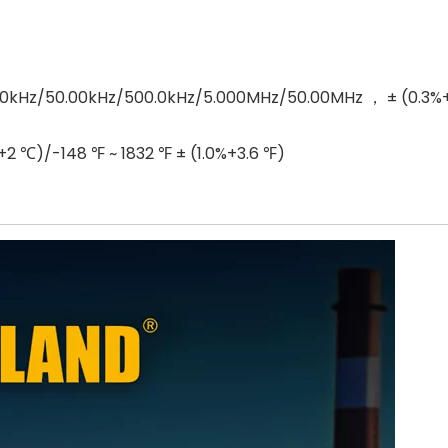
00kHz/50.00kHz/500.0kHz/5.000MHz/50.00MHz ， ± (0.3%
%+2 ℃)/-148 ℉ ~ 1832 ℉ ± (1.0%+3.6 ℉)