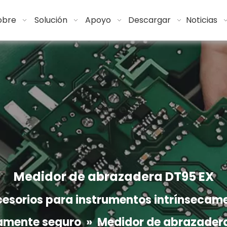
obre
Solución
Apoyo
Descargar
Noticias
Medidor de abrazadera DT95 EX
esorios para instrumentos intrínsecam
camente seguro
»
Medidor de abrazader