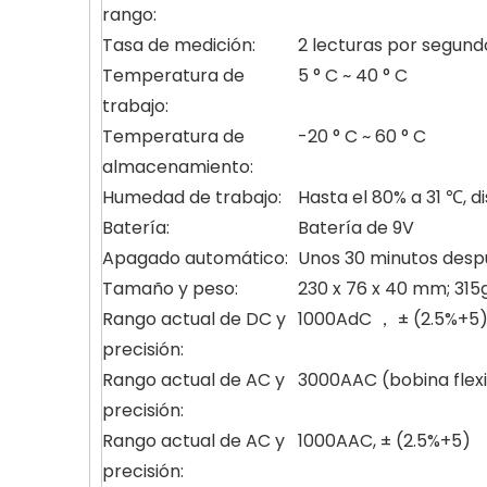
rango:
Tasa de medición:
2 lecturas por segund
Temperatura de
5 ° C ~ 40 ° C
trabajo:
Temperatura de
-20 ° C ~ 60 ° C
almacenamiento:
Humedad de trabajo:
Hasta el 80% a 31 ℃, 
Batería:
Batería de 9V
Apagado automático:
Unos 30 minutos desp
Tamaño y peso:
230 x 76 x 40 mm; 315
Rango actual de DC y
1000AdC ， ± (2.5%+5
precisión:
Rango actual de AC y
3000AAC (bobina flexi
precisión:
Rango actual de AC y
1000AAC, ± (2.5%+5)
precisión: