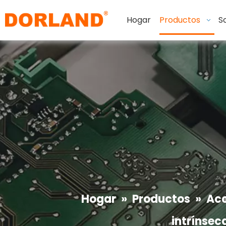
Hogar
Productos
S
Hogar
»
Productos
»
Acc
intrínse