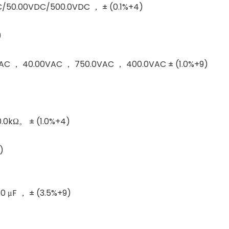
/50.00VDC/500.0VDC ， ± (0.1%+4)
)
C ， 40.00VAC ， 750.0VAC ， 400.0VAC ± (1.0%+9)
.0kΩ。 ± (1.0%+4)
)
0 μF ， ± (3.5%+9)