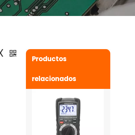
EX
Productos
Ex-dt60
$
0
relacionados