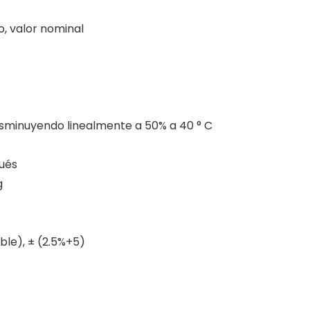
o, valor nominal
disminuyendo linealmente a 50% a 40 ° C
ués
g
)
ble), ± (2.5%+5)