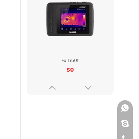
Ex Ti50f
$
0
+86155
+86176
+86155