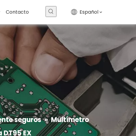
Camera de la tarjeta ex 02
$
0
Contacto
Español
Ex TI50F Pro
$
0
ente seguros
»
Multímetro
a DT95 EX