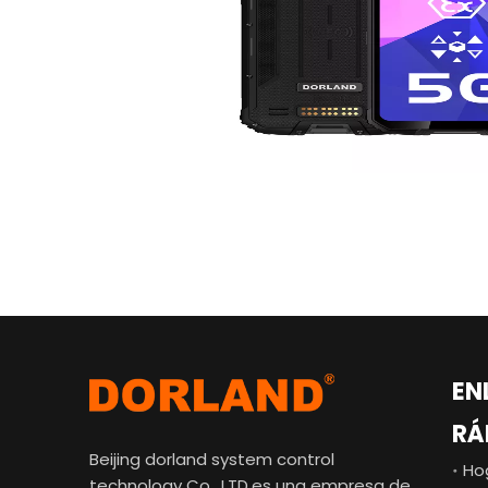
EN
RÁ
Beijing dorland system control
Ho
technology Co., LTD.es una empresa de