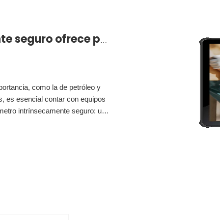
El multímetro intrínsecamente seguro ofrece pruebas de precisión totalmente automáticas para mantenimiento y reparación
ortancia, como la de petróleo y
s, es esencial contar con equipos
ímetro intrínsecamente seguro: una
recisión totalmente automáticas