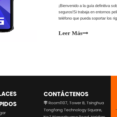
¡Bienvenido a la guía definitiva so
seguros!Si trabaja en entornos pel
teléfono que pueda soportar los ri
teléfonos inteligentes disponibles, 
intrínsecamente seguro?en este
Leer Más
LACES
CONTÁCTENOS
PIDOS
Room1107, Tower B, Tsinghua

Tongfang Technology Square,
gar
No.1 Wangzhuang Road, Haidian