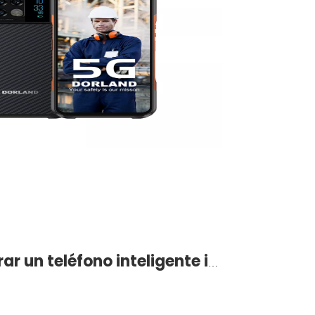
¿Vale la pena comprar un teléfono inteligente intrínsecamente seguro?