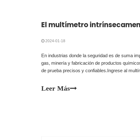
2024-01-18
En industrias donde la seguridad es de suma imp
gas, minería y fabricación de productos químico
de prueba precisos y confiables.Ingrese al mult
herramienta innovadora que ofrece pruebas de p
para mantenimiento y reparación.
Leer Más