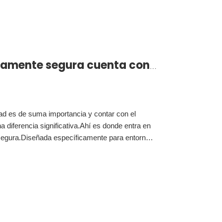
La cámara intrínsecamente segura cuenta con 8 modos para obtener imágenes en entornos peligrosos
dad es de suma importancia y contar con el
diferencia significativa.Ahí es donde entra en
segura.Diseñada específicamente para entornos
a generación cuenta con ocho modos únicos para