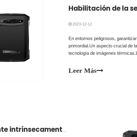
2023-12-12
En entornos peligrosos, garantizar
primordial.Un aspecto crucial de l
tecnología de imágenes térmicas.La
en la identificación de peligros po
artículo explora la conc.
Leer Más
¿Por qué el teléfono inteligente intrínsecamente seguro es popular entre muchas personas?