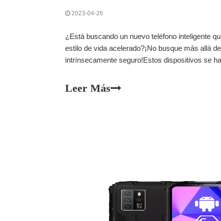
2023-04-26
¿Está buscando un nuevo teléfono inteligente q
estilo de vida acelerado?¡No busque más allá de 
intrínsecamente seguro!Estos dispositivos se h
a sus características y beneficios únicos.No so
ofrecen una protección inigualable.
Leer Más