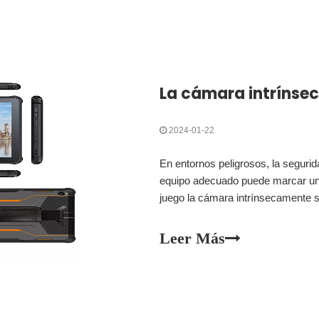
2024-01-22
En entornos peligrosos, la seguri
equipo adecuado puede marcar una 
juego la cámara intrínsecamente 
peligrosos, esta cámara de últim
garantizar
Leer Más