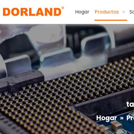
Hogar
Productos
S
ta
Hogar
»
P