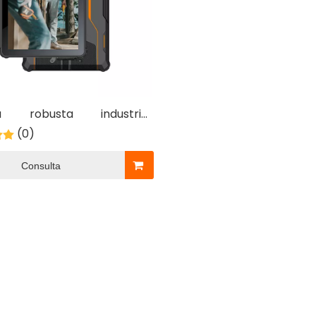
ta robusta industrial
secamente segura
(0)
Consulta