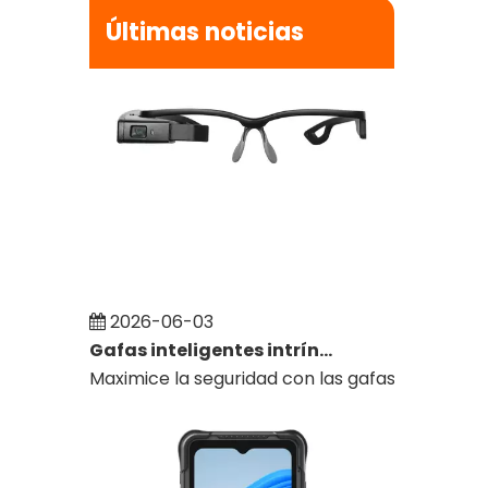
Últimas noticias
2026-06-03
Gafas inteligentes intrínsecamente seguras para soporte remoto de expertos en áreas peligrosas
Maximice la seguridad con las gafas inteligen