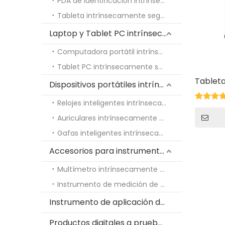
PDA de identificación intrínsecamente segura
Tableta intrínsecamente segura con función de identificación
Laptop y Tablet PC intrínsecamente seguras
Computadora portátil intrínsecamente segura
Tablet PC intrínsecamente segura
Table
Dispositivos portátiles intrínsecamente seguros
intrín
Relojes inteligentes intrínsecamente seguros
Auriculares intrínsecamente seguros
Gafas inteligentes intrínsecamente seguras
Accesorios para instrumentos intrínsecamente seguros
Multímetro intrínsecamente seguro
Instrumento de medición de temperatura intrínsecamente seguro
Instrumento de aplicación de la ley a prueba de explosiones
Productos digitales a prueba de explosiones