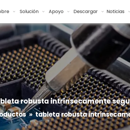
obre
Solución
Apoyo
Descargar
Noticias
bleta robusta intrínsecamente seg
roductos
»
tableta robusta intrínsecam