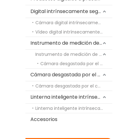
Digital intrínsecamente seguro
Cámara digital intrínsecamente segura
Vídeo digital intrínsecamente seguro
Instrumento de medición de temperatura
Instrumento de medición de temperatura
Cámara desgastada por el cuerpo intrínsecamente segura
Cámara desgastada por el cuerpo intrínsecamente segura
Cámara desgastada por el cuerpo intrínsecamente segura
Linterna inteligente intrínsecamente segura
2026-06-20
Linterna inteligente intrínsecamente segura
Cómo leer marcas Ex en teléfonos, tabletas y PDA intrínsecamente seguros
Accesorios
Aprenda a decodificar las marcas Ex para dispo