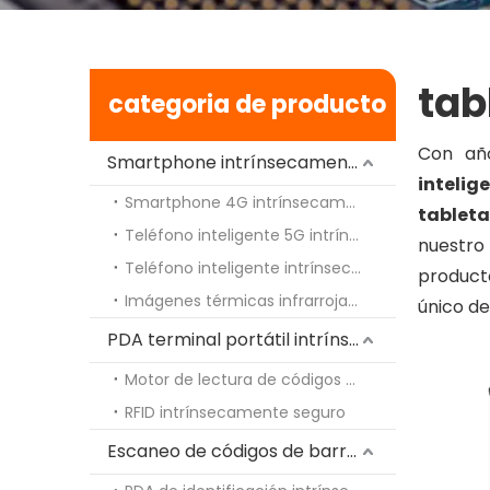
tab
categoria de producto
Con añ
Smartphone intrínsecamente seguro
intelig
Smartphone 4G intrínsecamente seguro
tableta
Teléfono inteligente 5G intrínsecamente seguro
nuestro
Teléfono inteligente intrínsecamente seguro con intercomunicador Walki-Talki
product
Imágenes térmicas infrarrojas intrínsecamente seguras
único de
PDA terminal portátil intrínsecamente segura
Motor de lectura de códigos de barras 2D intrínsecamente seguro
RFID intrínsecamente seguro
Escaneo de códigos de barras / RFID