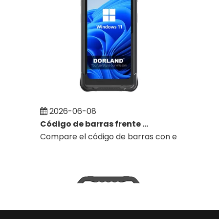
2026-06-08
Código de barras frente a RFID para la gestión de activos en zonas peligrosas: ¿cuál es mejor para su flujo de trabajo?
Compare el código de barras con el RFID para e