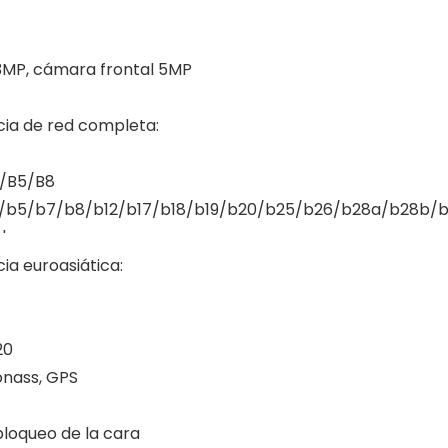
3MP, cámara frontal 5MP
ia de red completa:
/B5/B8
4/b5/b7/b8/b12/b17/b18/b19/b20/b25/b26/b28a/b28b/
'
ia euroasiática:
20
lonass, GPS
bloqueo de la cara