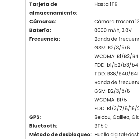
Tarjeta de
Hasta 1TB
almacenamiento:
Cámaras:
Cámara trasera 1
Batería:
8000 mAh, 3.8V
Frecuencia:
Banda de frecuenc
GSM: B2/3/5/8
WCDMA: B1/B2/B4
FDD: b1/b2/b3/b
TDD: B38/B40/B41 
Banda de frecuenc
GSM: B2/3/5/8
WCDMA: B1/8
FDD: B1/3/7/8/19/
GPS:
Beidou, Galileo, G
Bluetooth:
BT5.0
Método de desbloqueo:
Huella digital+des