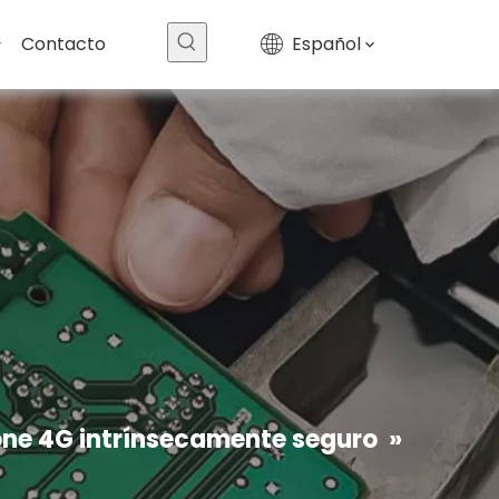
Unicorn10 PRO (versión alta)
$
0
Contacto
Español
Extreme_5G Pro
$
0
ne 4G intrínsecamente seguro
»