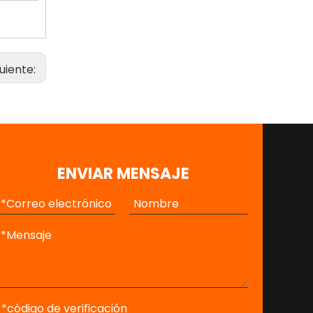
Unicornio10 PRO（Premium）
guiente:
$
0
ENVIAR MENSAJE
Unicorn10 PRO (versión alta)
$
0