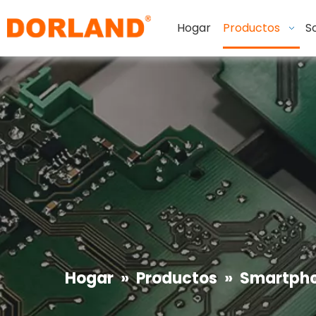
Hogar
Productos
S
Hogar
»
Productos
»
Smartpho