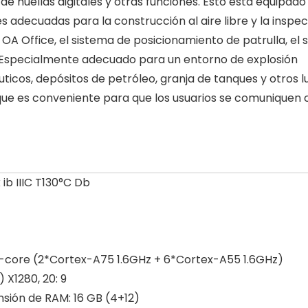
e huellas digitales y otras funciones. Esto está equipado
s adecuadas para la construcción al aire libre y la inspe
OA Office, el sistema de posicionamiento de patrulla, el 
s. Especialmente adecuado para un entorno de explosión
ticos, depósitos de petróleo, granja de tanques y otros 
que es conveniente para que los usuarios se comuniquen 
x ib IIIC T130°C Db
-core (2*Cortex-A75 1.6GHz + 6*Cortex-A55 1.6GHz)
 X1280, 20: 9
sión de RAM: 16 GB (4+12)