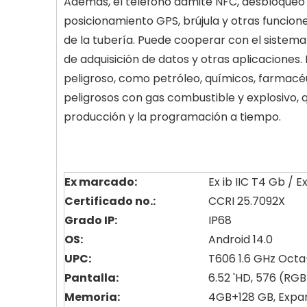
Además, el teléfono admite NFC, desbloqueo d
posicionamiento GPS, brújula y otras funcione
de la tubería. Puede cooperar con el sistema 
de adquisición de datos y otras aplicacione
peligroso, como petróleo, químicos, farmacéu
peligrosos con gas combustible y explosivo, 
producción y la programación a tiempo.
Ex marcado:
Ex ib IIC T4 Gb / E
Certificado no.:
CCRI 25.7092X
Grado IP:
IP68
OS:
Android 14.0
UPC:
T606 1.6 GHz Octa
Pantalla:
6.52 'HD, 576 (RGB)
Memoria:
4GB+128 GB, Expan