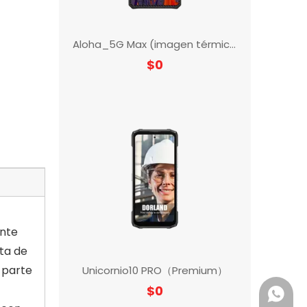
Unicornio10 PRO（Premium）
$
0
ente
ta de
 parte
+86155
Unicorn10 PRO (versión alta)