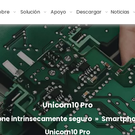
obre
Solución
Apoyo
Descargar
Noticias
Unicorn10 Pro
ne intrínsecamente seguro
»
Smartpho
Unicorn10 Pro