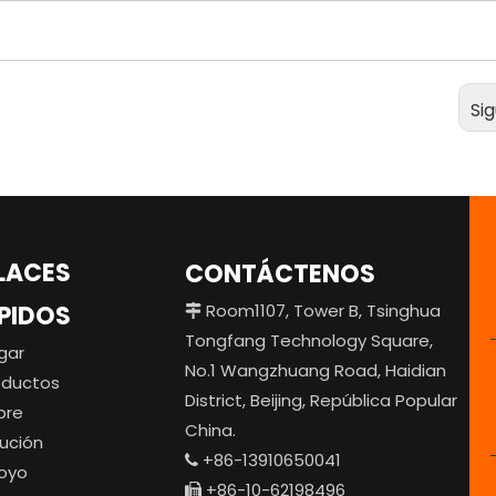
Si
LACES
CONTÁCTENOS
PIDOS
Room1107, Tower B, Tsinghua

Tongfang Technology Square,
gar
No.1 Wangzhuang Road, Haidian
oductos
District, Beijing, República Popular
bre
China.
lución
+86-13910650041

oyo
+86-10-62198496
