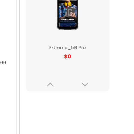
Aloha_5G Max (imagen térmica)
b66
$
0